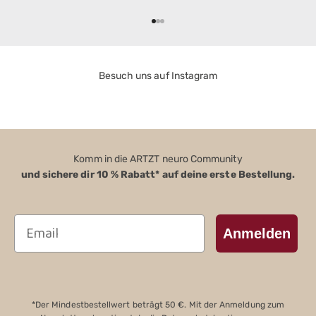
Gehe zu Element 1
Gehe zu Element 2
Gehe zu Element 3
Besuch uns auf Instagram
Komm in die ARTZT neuro Community
und sichere dir 10 % Rabatt* auf deine erste Bestellung.
Email
Anmelden
*Der Mindestbestellwert beträgt 50 €. Mit der Anmeldung zum