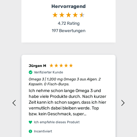
Hervorragend
4,72
Rating
197
Bewertungen
Jürgen M
Ano
Verifizierter Kunde
V
Omega 3 | 1.200 mg Omega 3 aus Algen. 2
Omeg
Kapseln. 0 Fisch-Burps.
Kaps
Ich nehme schon lange Omega 3 und
Endl
habe viele Produkte durch. Nach kurzer
Konz
Zeit kann ich schon sagen, dass ich hier
dem
vermutlich dabei bleiben werde. Top
grö
bzw. kein Geschmack, super
hab
abgestimmte Dosierung und mir gefällt
Kapseln 
Ich empfehle dieses Produkt
I
der holistische Ansatz, dass hier wirklich
kon
alles von Profis entwickelt wird und nicht
schl
I
Incentiviert