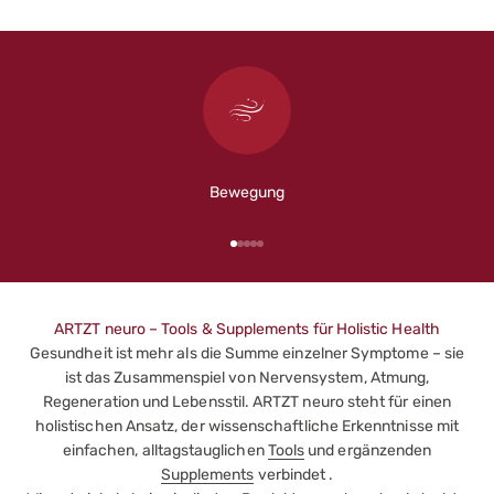
einzelne Tools, sondern durch ihr Zusammenspiel.
Erfahre mehr
Bewegung
Gehe zu Element 1
Gehe zu Element 2
Gehe zu Element 3
Gehe zu Element 4
Gehe zu Element 5
ARTZT neuro – Tools & Supplements für Holistic Health
Gesundheit ist mehr als die Summe einzelner Symptome – sie
ist das Zusammenspiel von Nervensystem, Atmung,
Regeneration und Lebensstil. ARTZT neuro steht für einen
holistischen Ansatz, der wissenschaftliche Erkenntnisse mit
einfachen, alltagstauglichen
Tools
und ergänzenden
Supplements
verbindet .